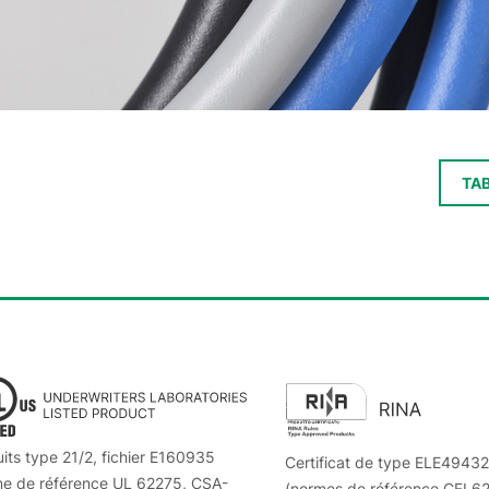
TA
its type 21/2, fichier E160935
Certificat de type ELE4943
me de référence UL 62275, CSA-
(normes de référence CEI 6