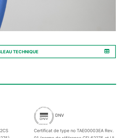
BLEAU TECHNIQUE
22CS
Certificat de type no TAE00003EA Rev.
2275).
01 (norme de référence CEI 62275 et UL