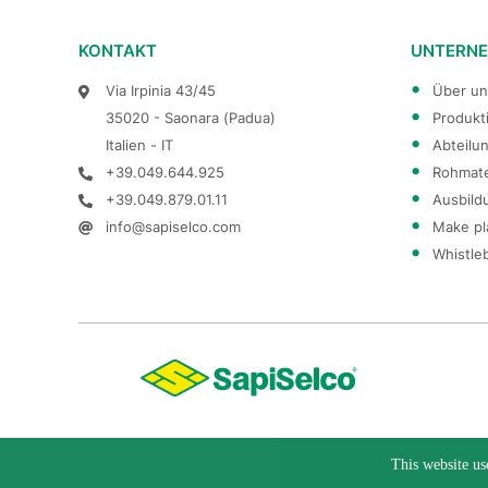
KONTAKT
UNTERN
Via Irpinia 43/45
Über un
35020 - Saonara (Padua)
Produkt
Italien - IT
Abteilu
+39.049.644.925
Rohmate
+39.049.879.01.11
Ausbild
info@sapiselco.com
Make pl
Whistle
This website us