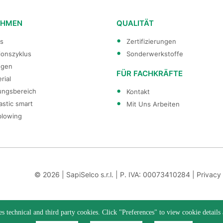
EHMEN
QUALITÄT
s
Zertifizierungen
ionszyklus
Sonderwerkstoffe
ngen
FÜR FACHKRÄFTE
rial
ungsbereich
Kontakt
astic smart
Mit Uns Arbeiten
blowing
© 2026 | SapiSelco s.r.l. | P. IVA: 00073410284 |
Privacy
es technical and third party cookies. Click "Preferences" to view cookie details 